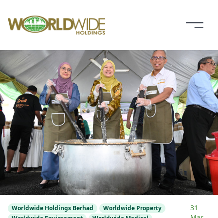
31
Worldwide Holdings Berhad
Worldwide Property
Mar